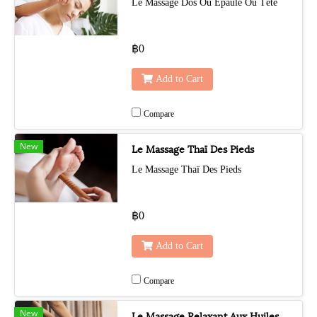
Le Massage Dos Ou Epaule Ou Tête
฿0
Add to Cart
Compare
New
Le Massage Thaï Des Pieds
Le Massage Thaï Des Pieds
฿0
Add to Cart
Compare
New
Le Massage Relaxant Aux Huiles